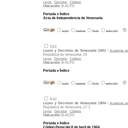
Leyes
Decretos
Códigos
Ubicación:
B-ACPS
Portada e Índice
Acta de Independencia de Venezuela
autor
materia
título
selección
3/10
Leyes y Decretos de Venezuela 1902
/
Academia de 
República de Venezuela, 25
Leyes
Decretos
Códigos
Ubicación:
B-ACPS
Portada e Índice
autor
materia
título
selección
4/10
Leyes y Decretos de Venezuela 1904
/
Academia de 
República de Venezuela, 27-1
Leyes
Decretos
Códigos
Ubicación:
B-ACPS
Portada e Índice
Código Penal del 8 de baril de 1904