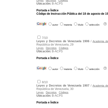
Leyes
decretos
Códigos
Ubicación:
B-ACPS
Portada e Índice
Código de Instrucción Pública del 18 de agosto de 1
autor
materia
título
selección
7/10
Leyes y Decretos de Venezuela 1906
/
Academia de 
República de Venezuela, 29
Leyes
Decretos
Códigos
Ubicación:
B-ACPS
Portada e Índice
autor
materia
título
selección
8/10
Leyes y Decretos de Venezuela 1907
/
Academia de 
República de Venezuela, 30
Leyes
Decretos
Códigos
Ubicación:
B-ACPS
Portada e Índice