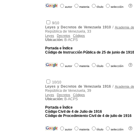
autor
materia
título
selección
9/10
Leyes y Decretos de Venezuela 1910
/
Academia de 
República de Venezuela, 33
Leyes
Decretos
Códigos
Ubicación:
B-ACPS
Portada e Índice
Código de Instrucción Pública de 25 de junio de 191
autor
materia
título
selección
10/10
Leyes y Decretos de Venezuela 1916
/
Academia de 
República de Venezuela, 39
Leyes
Decretos
Códigos
Ubicación:
B-ACPS
Portada e Índice
Código Civil de 4 de Julio de 1916
Código de Procedimiento Civil de 4 de julio de 1916
autor
materia
título
selección