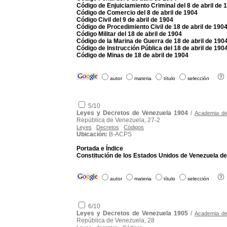
Código de Enjuiciamiento Criminal del 8 de abril de 
Código de Comercio del 8 de abril de 1904
Código Civil del 9 de abril de 1904
Código de Procedimiento Civil de 18 de abril de 190
Código Militar del 18 de abril de 1904
Código de la Marina de Guerra de 18 de abril de 190
Código de Instrucción Pública del 18 de abril de 190
Código de Minas de 18 de abril de 1904
autor
materia
título
selección
5/10
Leyes y Decretos de Venezuela 1904
/
Academia de 
República de Venezuela, 27-2
Leyes
Decretos
Códigos
Ubicación:
B-ACPS
Portada e Índice
Constitución de los Estados Unidos de Venezuela del
autor
materia
título
selección
6/10
Leyes y Decretos de Venezuela 1905
/
Academia de 
República de Venezuela, 28