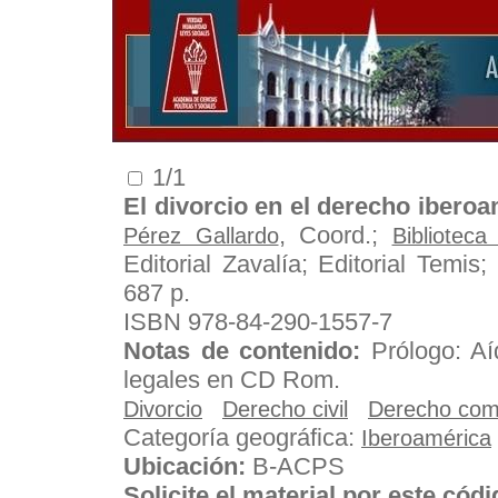
1/1
El divorcio en el derecho ibero
, Coord.;
Pérez Gallardo
Bibliotec
Editorial Zavalía; Editorial Temis
687 p.
ISBN 978-84-290-1557-7
Notas de contenido:
Prólogo: Aí
legales en CD Rom.
Divorcio
Derecho civil
Derecho co
Categoría geográfica:
Iberoamérica
Ubicación:
B-ACPS
Solicite el material por este cód